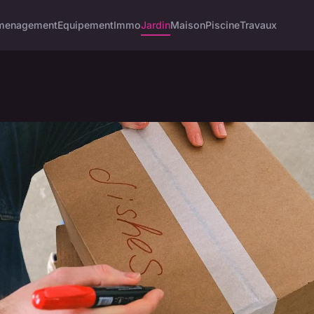
menagement
Equipement
Immo
Jardin
Maison
Piscine
Travaux