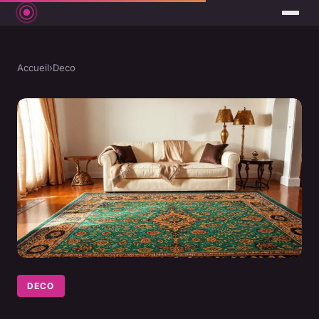
Accueil
›
Deco
DECO