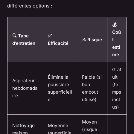
différentes options :
💰
Coû
🔍 Type
✅
⚠️ Risque
t
d’entretien
Efficacité
esti
mé
Grat
Élimine la
Faible (si
uit
Aspirateur
poussière
bon
(te
hebdomada
superficiell
embout
mps
ire
e
utilisé)
incl
us)
Moyen
Nettoyage
Moyenne
(risque
maison
(superficie