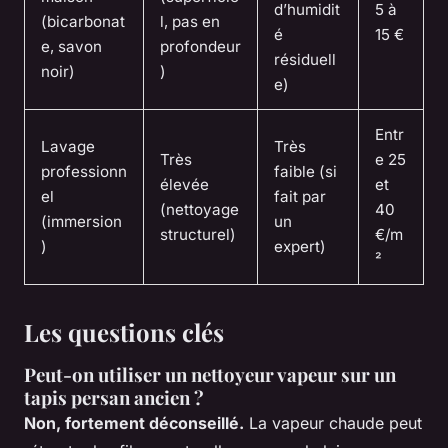
d’humidit
5 à
(bicarbonat
l, pas en
é
15 €
e, savon
profondeur
résiduell
noir)
)
e)
Entr
Lavage
Très
Très
e 25
professionn
faible (si
élevée
et
el
fait par
(nettoyage
40
(immersion
un
structurel)
€/m
)
expert)
²
Les questions clés
Peut-on utiliser un nettoyeur vapeur sur un
tapis persan ancien ?
Non, fortement déconseillé.
La vapeur chaude peut