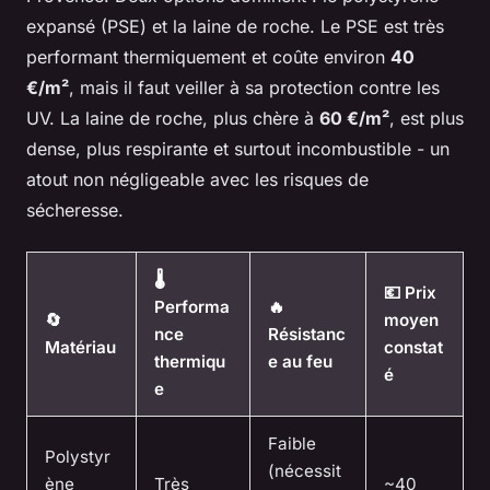
expansé (PSE) et la laine de roche. Le PSE est très
performant thermiquement et coûte environ
40
€/m²
, mais il faut veiller à sa protection contre les
UV. La laine de roche, plus chère à
60 €/m²
, est plus
dense, plus respirante et surtout incombustible - un
atout non négligeable avec les risques de
sécheresse.
🌡️
💶 Prix
Performa
🔥
🔄
moyen
nce
Résistanc
Matériau
constat
thermiqu
e au feu
é
e
Faible
Polystyr
(nécessit
ène
Très
~40