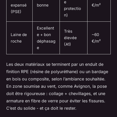
e
expansé
bonne
€/m²
protectio
(PSE)
n)
Excellent
Très
Laine de
e + bon
~60
élevée
roche
déphasag
€/m²
(A1)
e
Les deux matériaux se terminent par un enduit de
finition RPE (résine de polyuréthane) ou un bardage
en bois ou composite, selon l’ambiance souhaitée.
En zone soumise au vent, comme Avignon, la pose
doit être rigoureuse : collage + chevillages, et une
armature en fibre de verre pour éviter les fissures.
C’est du solide - et ça doit le rester.