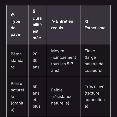
⏳
🪨
Dura
Type
🔧 Entretien
🎨
bilité
de
requis
Esthétisme
esti
pavé
mée
Moyen
Élevé
Béton
20-
(jointoiement
(large
standa
30
tous les 5-7
palette de
rd
ans
ans)
couleurs)
Pierre
50
Très élevé
naturel
Faible
ans
(texture
le
(résistance
et
authentiqu
(granit
naturelle)
plus
e)
e)