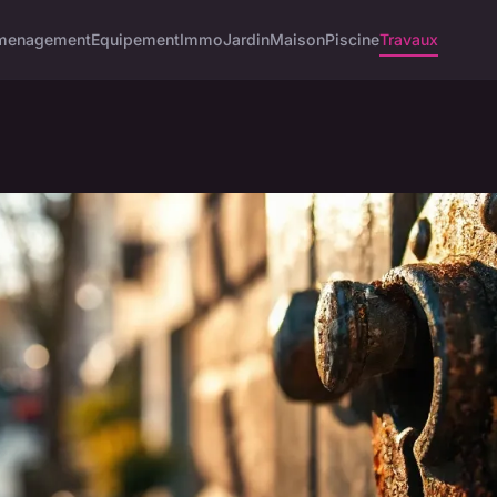
menagement
Equipement
Immo
Jardin
Maison
Piscine
Travaux