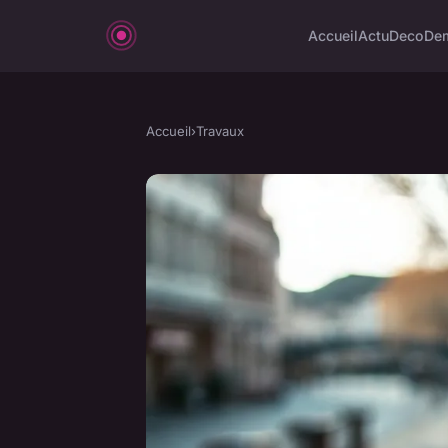
Accueil
Actu
Deco
De
Accueil
›
Travaux