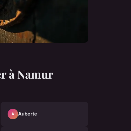
er à Namur
Auberte
A