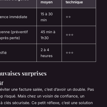
moyen
technique
15 à 30
ence immédiate
⭐⭐
min
enne (préventif
45 min à
⭐⭐⭐
après perte)
1h30
2 à 4
nifié
⭐⭐⭐
heures
auvaises surprises
if
éviter une facture salée, c’est d’avoir un double. Pas
rop risqué. Mais chez un voisin de confiance, un
 clés sécurisée. Ce petit réflexe, c’est une solution